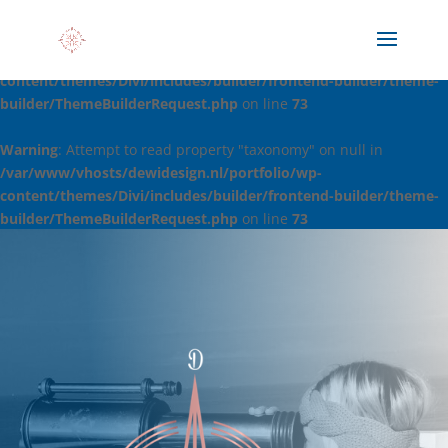
Warning
: Attempt to read property "taxonomy" on null in
/var/www/vhosts/dewidesign.nl/portfolio/wp-
content/themes/Divi/includes/builder/frontend-builder/theme-
builder/ThemeBuilderRequest.php
on line
73
Warning
: Attempt to read property "taxonomy" on null in
/var/www/vhosts/dewidesign.nl/portfolio/wp-
content/themes/Divi/includes/builder/frontend-builder/theme-
builder/ThemeBuilderRequest.php
on line
73